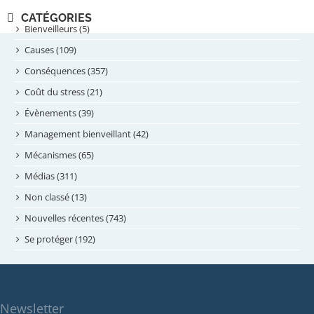
novembre 2024
CATÉGORIES
septembre 2024
Bienveilleurs (5)
août 2024
Causes (109)
juillet 2024
Conséquences (357)
juin 2024
Coût du stress (21)
mai 2024
Évènements (39)
avril 2024
Management bienveillant (42)
février 2024
Mécanismes (65)
janvier 2024
Médias (311)
novembre 2023
Non classé (13)
octobre 2023
Nouvelles récentes (743)
septembre 2023
Se protéger (192)
mai 2023
avril 2023
mars 2023
Newsletter