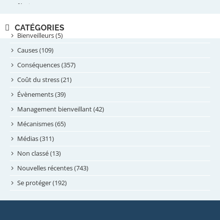
février 2025
novembre 2024
CATÉGORIES
septembre 2024
Bienveilleurs (5)
août 2024
Causes (109)
juillet 2024
Conséquences (357)
juin 2024
Coût du stress (21)
mai 2024
Évènements (39)
avril 2024
Management bienveillant (42)
février 2024
Mécanismes (65)
janvier 2024
Médias (311)
novembre 2023
Non classé (13)
octobre 2023
Nouvelles récentes (743)
septembre 2023
Se protéger (192)
mai 2023
avril 2023