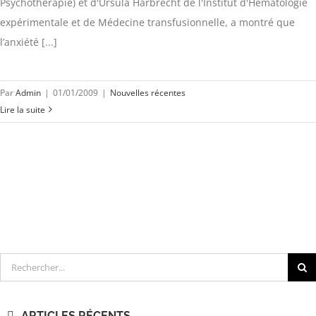
Psychothérapie) et d'Ursula Harbrecht de l'Institut d'Hématologie
expérimentale et de Médecine transfusionnelle, a montré que
l’anxiété [...]
Par
Admin
|
01/01/2009
|
Nouvelles récentes
Lire la suite
Rechercher
ARTICLES RÉCENTS