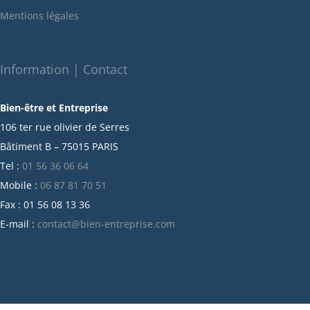
janvier 2022
Mentions légales
décembre 2021
novembre 2021
octobre 2021
Information | Contact
septembre 2021
Bien-être et Entreprise
juillet 2021
106 ter rue olivier de Serres
juin 2021
Bâtiment B – 75015 PARIS
mai 2021
Tel :
01 56 36 06 64
avril 2021
Mobile :
06 87 81 70 51
mars 2021
Fax : 01 56 08 13 36
février 2021
E-mail :
contact@bien-entreprise.com
janvier 2021
décembre 2020
novembre 2020
octobre 2020