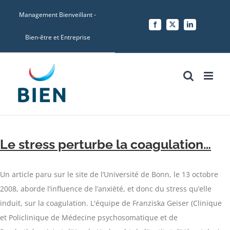
Skip
Management Bienveillant -
to
Facebook
X
LinkedIn
content
Bien-être et Entreprise
Le stress perturbe la coagulation…
Un article paru sur le site de l’Université de Bonn, le 13 octobre
2008, aborde l’influence de l’anxiété, et donc du stress qu’elle
induit, sur la coagulation. L'équipe de Franziska Geiser (Clinique
et Policlinique de Médecine psychosomatique et de