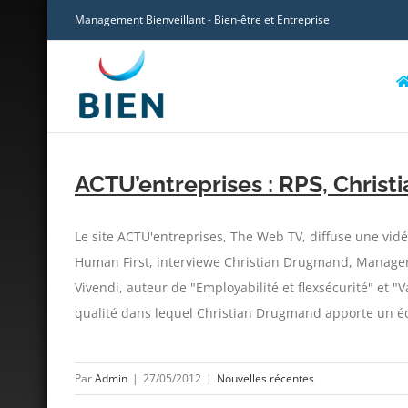
Skip
Management Bienveillant - Bien-être et Entreprise
to
content
ACTU’entreprises : RPS, Chris
Le site ACTU'entreprises, The Web TV, diffuse une vidé
Human First, interviewe Christian Drugmand, Manager
Vivendi, auteur de "Employabilité et flexsécurité" et "V
qualité dans lequel Christian Drugmand apporte un écl
Par
Admin
|
27/05/2012
|
Nouvelles récentes