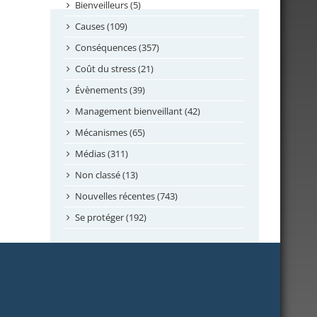
septembre 2024
Bienveilleurs (5)
août 2024
Causes (109)
juillet 2024
Conséquences (357)
juin 2024
Coût du stress (21)
mai 2024
Évènements (39)
avril 2024
Management bienveillant (42)
février 2024
Mécanismes (65)
janvier 2024
Médias (311)
novembre 2023
Non classé (13)
octobre 2023
Nouvelles récentes (743)
septembre 2023
Se protéger (192)
mai 2023
avril 2023
mars 2023
février 2023