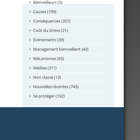
septembre 2024
Bienveilleurs (5)
août 2024
Causes (109)
juillet 2024
Conséquences (357)
juin 2024
Coût du stress (21)
mai 2024
Évènements (39)
avril 2024
Management bienveillant (42)
février 2024
Mécanismes (65)
janvier 2024
Médias (311)
novembre 2023
Non classé (13)
octobre 2023
Nouvelles récentes (743)
septembre 2023
Se protéger (192)
mai 2023
avril 2023
mars 2023
février 2023