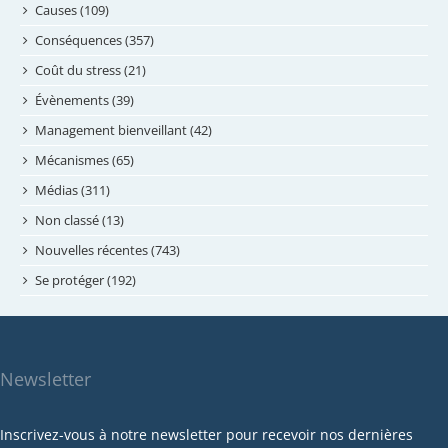
août 2024
Causes (109)
juillet 2024
Conséquences (357)
juin 2024
Coût du stress (21)
mai 2024
Évènements (39)
avril 2024
Management bienveillant (42)
février 2024
Mécanismes (65)
janvier 2024
Médias (311)
novembre 2023
Non classé (13)
octobre 2023
Nouvelles récentes (743)
septembre 2023
Se protéger (192)
mai 2023
avril 2023
mars 2023
Newsletter
février 2023
janvier 2023
Inscrivez-vous à notre newsletter pour recevoir nos dernières