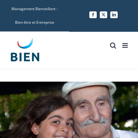
Skip
Management Bienveillant -
to
Facebook
X
LinkedIn
content
Bien-être et Entreprise