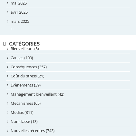
mai 2025
avril 2025
mars 2025
février 2025
novembre 2024
CATÉGORIES
septembre 2024
Bienveilleurs (5)
août 2024
Causes (109)
juillet 2024
Conséquences (357)
juin 2024
Coût du stress (21)
mai 2024
Évènements (39)
avril 2024
Management bienveillant (42)
février 2024
Mécanismes (65)
janvier 2024
Médias (311)
novembre 2023
Non classé (13)
octobre 2023
Nouvelles récentes (743)