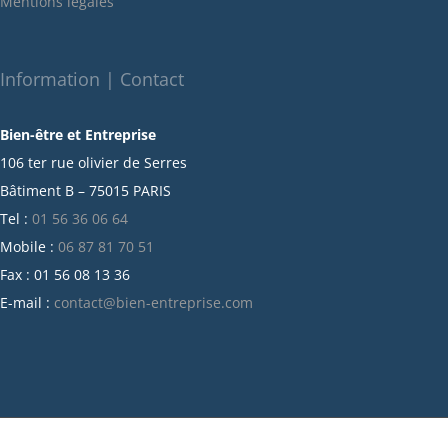
Mentions légales
décembre 2021
novembre 2021
octobre 2021
Information | Contact
septembre 2021
Bien-être et Entreprise
juillet 2021
106 ter rue olivier de Serres
juin 2021
Bâtiment B – 75015 PARIS
mai 2021
Tel :
01 56 36 06 64
avril 2021
Mobile :
06 87 81 70 51
mars 2021
Fax : 01 56 08 13 36
février 2021
E-mail :
contact@bien-entreprise.com
janvier 2021
décembre 2020
novembre 2020
octobre 2020
septembre 2020