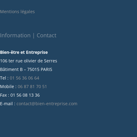
janvier 2022
Mentions légales
décembre 2021
novembre 2021
octobre 2021
Information | Contact
septembre 2021
Bien-être et Entreprise
juillet 2021
106 ter rue olivier de Serres
juin 2021
Bâtiment B – 75015 PARIS
mai 2021
Tel :
01 56 36 06 64
avril 2021
Mobile :
06 87 81 70 51
mars 2021
Fax : 01 56 08 13 36
février 2021
E-mail :
contact@bien-entreprise.com
janvier 2021
décembre 2020
novembre 2020
octobre 2020