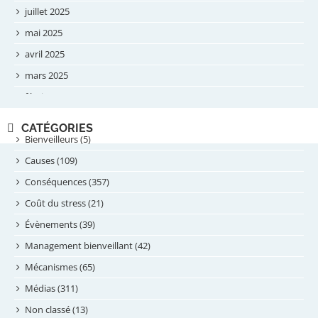
juillet 2025
mai 2025
avril 2025
mars 2025
février 2025
novembre 2024
CATÉGORIES
septembre 2024
Bienveilleurs (5)
août 2024
Causes (109)
juillet 2024
Conséquences (357)
juin 2024
Coût du stress (21)
mai 2024
Évènements (39)
avril 2024
Management bienveillant (42)
février 2024
Mécanismes (65)
janvier 2024
Médias (311)
novembre 2023
Non classé (13)