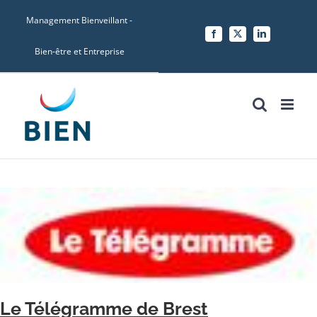
Skip
Management Bienveillant -
to
Facebook
X
LinkedIn
content
Bien-être et Entreprise
Le Télégramme de Brest