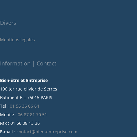
juillet 2022
juin 2022
Divers
mai 2022
janvier 2022
Mentions légales
décembre 2021
novembre 2021
octobre 2021
Information | Contact
septembre 2021
Bien-être et Entreprise
juillet 2021
106 ter rue olivier de Serres
juin 2021
Bâtiment B – 75015 PARIS
mai 2021
Tel :
01 56 36 06 64
avril 2021
Mobile :
06 87 81 70 51
mars 2021
Fax : 01 56 08 13 36
février 2021
E-mail :
contact@bien-entreprise.com
janvier 2021