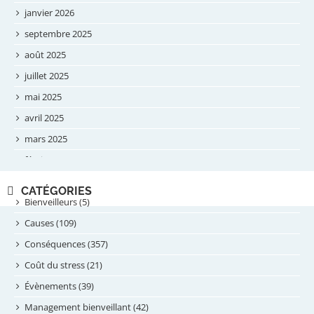
janvier 2026
septembre 2025
août 2025
juillet 2025
mai 2025
avril 2025
mars 2025
février 2025
novembre 2024
CATÉGORIES
septembre 2024
Bienveilleurs (5)
août 2024
Causes (109)
juillet 2024
Conséquences (357)
juin 2024
Coût du stress (21)
mai 2024
Évènements (39)
avril 2024
Management bienveillant (42)