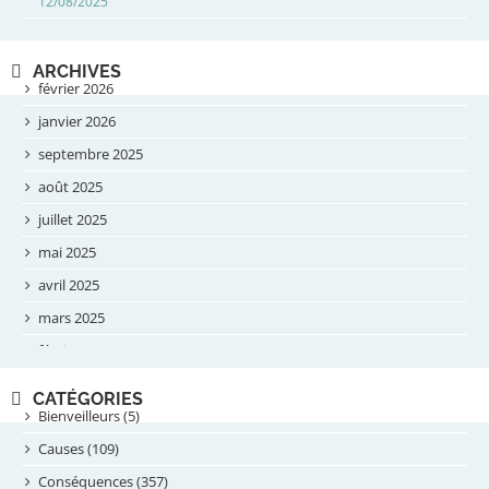
12/08/2025
ARCHIVES
février 2026
janvier 2026
septembre 2025
août 2025
juillet 2025
mai 2025
avril 2025
mars 2025
février 2025
novembre 2024
CATÉGORIES
septembre 2024
Bienveilleurs (5)
août 2024
Causes (109)
juillet 2024
Conséquences (357)