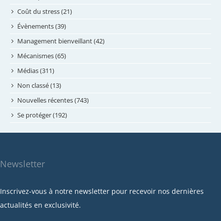
juin 2024
Coût du stress (21)
mai 2024
Évènements (39)
avril 2024
Management bienveillant (42)
février 2024
Mécanismes (65)
janvier 2024
Médias (311)
novembre 2023
Non classé (13)
octobre 2023
Nouvelles récentes (743)
septembre 2023
Se protéger (192)
mai 2023
avril 2023
mars 2023
Newsletter
février 2023
janvier 2023
Inscrivez-vous à notre newsletter pour recevoir nos dernières
décembre 2022
actualités en exclusivité.
novembre 2022