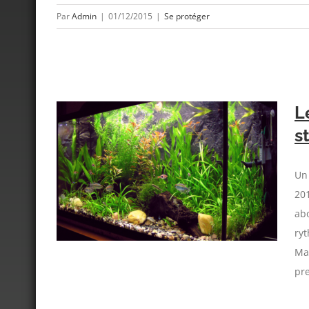
Par
Admin
|
01/12/2015
|
Se protéger
L
s
veau de
Un 
201
abo
ryt
Ma
pre