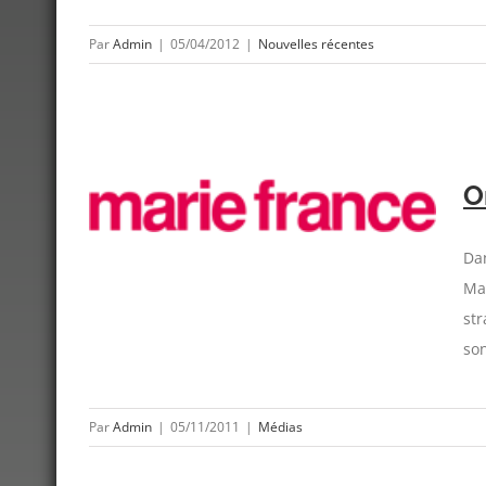
Par
Admin
|
05/04/2012
|
Nouvelles récentes
O
ance
Da
Mat
str
son
Par
Admin
|
05/11/2011
|
Médias