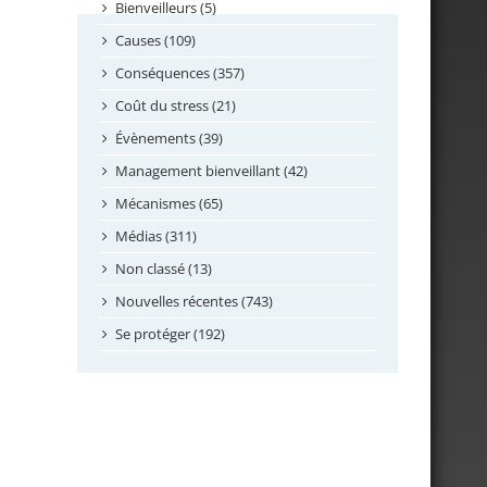
septembre 2024
Bienveilleurs (5)
août 2024
Causes (109)
juillet 2024
Conséquences (357)
juin 2024
Coût du stress (21)
mai 2024
Évènements (39)
avril 2024
Management bienveillant (42)
février 2024
Mécanismes (65)
janvier 2024
Médias (311)
novembre 2023
Non classé (13)
octobre 2023
Nouvelles récentes (743)
septembre 2023
Se protéger (192)
mai 2023
avril 2023
mars 2023
février 2023