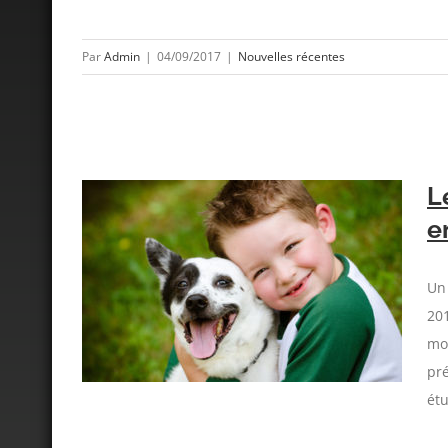
Par
Admin
|
04/09/2017
|
Nouvelles récentes
L
e
pour les
Un 
201
moi
pré
étu