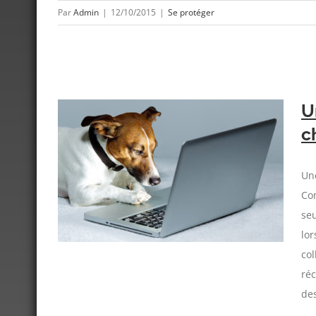
Par
Admin
|
12/10/2015
|
Se protéger
U
c
ise : le
Une
Co
seu
lor
co
réc
des