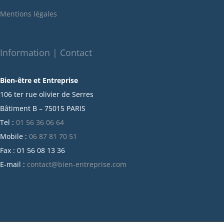
janvier 2022
Mentions légales
décembre 2021
novembre 2021
octobre 2021
Information | Contact
septembre 2021
Bien-être et Entreprise
juillet 2021
106 ter rue olivier de Serres
juin 2021
Bâtiment B – 75015 PARIS
mai 2021
Tel :
01 56 36 06 64
avril 2021
Mobile :
06 87 81 70 51
mars 2021
Fax : 01 56 08 13 36
février 2021
E-mail :
contact@bien-entreprise.com
janvier 2021
décembre 2020
novembre 2020
octobre 2020