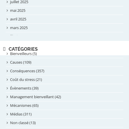
juillet 2025
mai 2025
avril 2025
mars 2025
février 2025
novembre 2024
CATÉGORIES
septembre 2024
Bienveilleurs (5)
août 2024
Causes (109)
juillet 2024
Conséquences (357)
juin 2024
Coût du stress (21)
mai 2024
Évènements (39)
avril 2024
Management bienveillant (42)
février 2024
Mécanismes (65)
janvier 2024
Médias (311)
novembre 2023
Non classé (13)