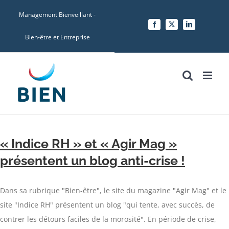
Skip
Management Bienveillant -
to
Facebook
X
LinkedIn
content
Bien-être et Entreprise
« Indice RH » et « Agir Mag »
présentent un blog anti-crise !
Dans sa rubrique "Bien-être", le site du magazine "Agir Mag" et le
site "Indice RH" présentent un blog "qui tente, avec succès, de
contrer les détours faciles de la morosité". En période de crise,