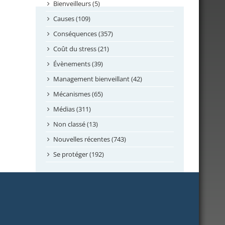
septembre 2024
Bienveilleurs (5)
août 2024
Causes (109)
juillet 2024
Conséquences (357)
juin 2024
Coût du stress (21)
mai 2024
Évènements (39)
avril 2024
Management bienveillant (42)
février 2024
Mécanismes (65)
janvier 2024
Médias (311)
novembre 2023
Non classé (13)
octobre 2023
Nouvelles récentes (743)
septembre 2023
Se protéger (192)
mai 2023
avril 2023
mars 2023
février 2023