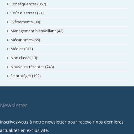
juillet 2024
Conséquences (357)
juin 2024
Coût du stress (21)
mai 2024
Évènements (39)
avril 2024
Management bienveillant (42)
février 2024
Mécanismes (65)
janvier 2024
Médias (311)
novembre 2023
Non classé (13)
octobre 2023
Nouvelles récentes (743)
septembre 2023
Se protéger (192)
mai 2023
avril 2023
mars 2023
Newsletter
février 2023
janvier 2023
Inscrivez-vous à notre newsletter pour recevoir nos dernières
décembre 2022
actualités en exclusivité.