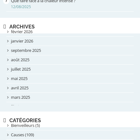
Que faire face à la chaleur intense ?
12/08/2025
ARCHIVES
février 2026
janvier 2026
septembre 2025
août 2025
juillet 2025
mai 2025
avril 2025
mars 2025
février 2025
novembre 2024
CATÉGORIES
septembre 2024
Bienveilleurs (5)
août 2024
Causes (109)