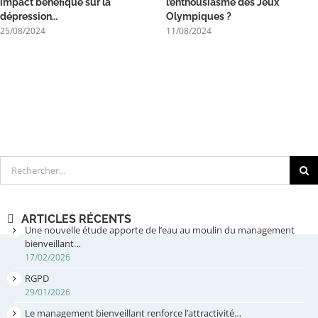
impact bénéfique sur la
l’enthousiasme des Jeux
dépression…
Olympiques ?
25/08/2024
11/08/2024
Rechercher
ARTICLES RÉCENTS
Une nouvelle étude apporte de l’eau au moulin du management
bienveillant…
17/02/2026
RGPD
29/01/2026
Le management bienveillant renforce l’attractivité…