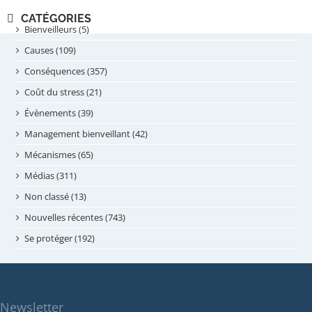
novembre 2024
CATÉGORIES
septembre 2024
Bienveilleurs (5)
août 2024
Causes (109)
juillet 2024
Conséquences (357)
juin 2024
Coût du stress (21)
mai 2024
Évènements (39)
avril 2024
Management bienveillant (42)
février 2024
Mécanismes (65)
janvier 2024
Médias (311)
novembre 2023
Non classé (13)
octobre 2023
Nouvelles récentes (743)
septembre 2023
Se protéger (192)
mai 2023
avril 2023
mars 2023
Newsletter