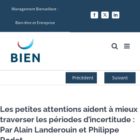
Skip
Management Bienveillant -
to
Facebook
X
LinkedIn
content
Bien-être et Entreprise
Précédent
Suivant
Les petites attentions aident à mieux
traverser les périodes d’incertitude :
Par Alain Landerouin et Philippe