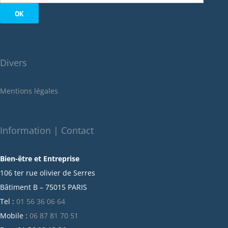
septembre 2022
août 2022
juillet 2022
juin 2022
Divers
mai 2022
janvier 2022
Mentions légales
décembre 2021
novembre 2021
octobre 2021
Information | Contact
septembre 2021
Bien-être et Entreprise
juillet 2021
106 ter rue olivier de Serres
juin 2021
Bâtiment B – 75015 PARIS
mai 2021
Tel :
01 56 36 06 64
avril 2021
Mobile :
06 87 81 70 51
mars 2021