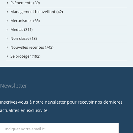
mai 2024
Évènements (39)
avril 2024
Management bienveillant (42)
février 2024
Mécanismes (65)
janvier 2024
Médias (311)
novembre 2023
Non classé (13)
octobre 2023
Nouvelles récentes (743)
septembre 2023
Se protéger (192)
mai 2023
avril 2023
mars 2023
Newsletter
février 2023
janvier 2023
Inscrivez-vous à notre newsletter pour recevoir nos dernières
décembre 2022
actualités en exclusivité.
novembre 2022
octobre 2022