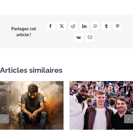
Facebook
X
Reddit
LinkedIn
WhatsApp
Tumblr
Pinterest
Partagez cet
article !
Vk
Email
Articles similaires