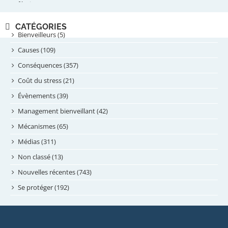
février 2025
novembre 2024
CATÉGORIES
septembre 2024
Bienveilleurs (5)
août 2024
Causes (109)
juillet 2024
Conséquences (357)
juin 2024
Coût du stress (21)
mai 2024
Évènements (39)
avril 2024
Management bienveillant (42)
février 2024
Mécanismes (65)
janvier 2024
Médias (311)
novembre 2023
Non classé (13)
octobre 2023
Nouvelles récentes (743)
septembre 2023
Se protéger (192)
mai 2023
avril 2023