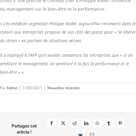
stress ». Elle précise le créneau cher à Philippe Rodet l’influence
du management sur le bien-être et la performance :
«
L’ex-médecin urgentiste Philippe Rodet, aujourd’hui reconverti dans le
conseil aux entreprises propose de son côté des pistes pour « Se libérer
du stress » en partant de situations vécues.
Il a expliqué à l’AFP qu’il voulait convaincre les entreprises que « si on
améliore le management, on améliore à la fois la performance et le
bien-être » ».
Par
Admin
|
17/07/2011
|
Nouvelles récentes
Facebook
X
Reddit
LinkedIn
WhatsApp
Tumblr
Pinterest
Partagez cet
article !