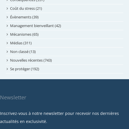
juin 2024
Coût du stress (21)
mai 2024
Évènements (39)
avril 2024
Management bienveillant (42)
février 2024
Mécanismes (65)
janvier 2024
Médias (311)
novembre 2023
Non classé (13)
octobre 2023
Nouvelles récentes (743)
septembre 2023
Se protéger (192)
mai 2023
avril 2023
mars 2023
Newsletter
février 2023
janvier 2023
Inscrivez-vous à notre newsletter pour recevoir nos dernières
décembre 2022
actualités en exclusivité.