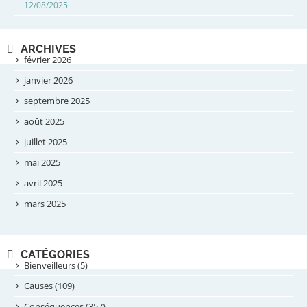
12/08/2025
ARCHIVES
février 2026
janvier 2026
septembre 2025
août 2025
juillet 2025
mai 2025
avril 2025
mars 2025
février 2025
novembre 2024
CATÉGORIES
septembre 2024
Bienveilleurs (5)
août 2024
Causes (109)
juillet 2024
Conséquences (357)