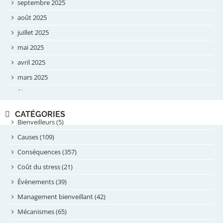
septembre 2025
août 2025
juillet 2025
mai 2025
avril 2025
mars 2025
février 2025
novembre 2024
CATÉGORIES
septembre 2024
Bienveilleurs (5)
août 2024
Causes (109)
juillet 2024
Conséquences (357)
juin 2024
Coût du stress (21)
mai 2024
Évènements (39)
avril 2024
Management bienveillant (42)
février 2024
Mécanismes (65)