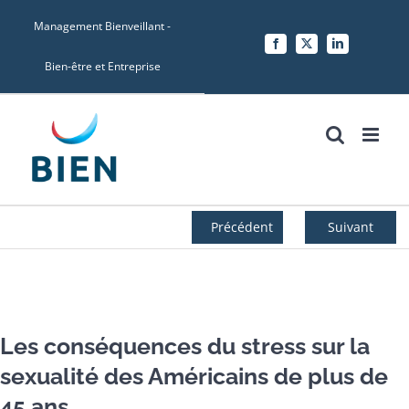
Skip
Management Bienveillant -
to
Facebook
X
LinkedIn
content
Bien-être et Entreprise
Précédent
Suivant
Voir
l'image
Les conséquences du stress sur la
agrandie
sexualité des Américains de plus de
45 ans