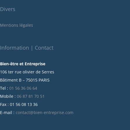
juin 2022
Divers
mai 2022
janvier 2022
Mentions légales
décembre 2021
novembre 2021
octobre 2021
Information | Contact
septembre 2021
Bien-être et Entreprise
juillet 2021
106 ter rue olivier de Serres
juin 2021
Bâtiment B – 75015 PARIS
mai 2021
Tel :
01 56 36 06 64
avril 2021
Mobile :
06 87 81 70 51
mars 2021
Fax : 01 56 08 13 36
février 2021
E-mail :
contact@bien-entreprise.com
janvier 2021
décembre 2020