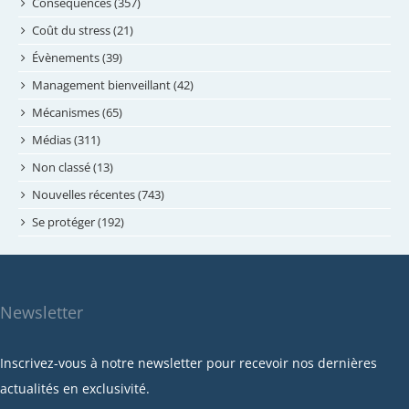
juillet 2024
Conséquences (357)
juin 2024
Coût du stress (21)
mai 2024
Évènements (39)
avril 2024
Management bienveillant (42)
février 2024
Mécanismes (65)
janvier 2024
Médias (311)
novembre 2023
Non classé (13)
octobre 2023
Nouvelles récentes (743)
septembre 2023
Se protéger (192)
mai 2023
avril 2023
mars 2023
Newsletter
février 2023
janvier 2023
Inscrivez-vous à notre newsletter pour recevoir nos dernières
décembre 2022
actualités en exclusivité.