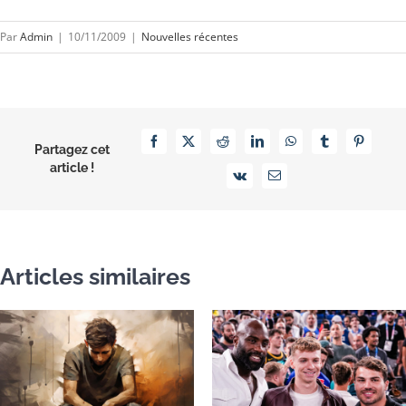
Par
Admin
|
10/11/2009
|
Nouvelles récentes
Facebook
X
Reddit
LinkedIn
WhatsApp
Tumblr
Pinterest
Partagez cet
article !
Vk
Email
Articles similaires