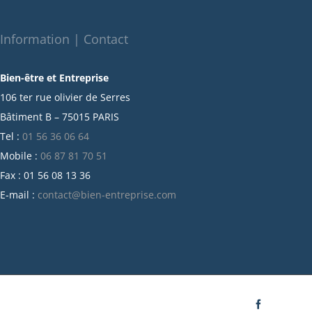
novembre 2021
octobre 2021
Information | Contact
septembre 2021
Bien-être et Entreprise
juillet 2021
106 ter rue olivier de Serres
juin 2021
Bâtiment B – 75015 PARIS
mai 2021
Tel :
01 56 36 06 64
avril 2021
Mobile :
06 87 81 70 51
mars 2021
Fax : 01 56 08 13 36
février 2021
E-mail :
contact@bien-entreprise.com
janvier 2021
décembre 2020
novembre 2020
octobre 2020
septembre 2020
juillet 2020
Facebook