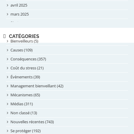
avril 2025
mars 2025
février 2025
novembre 2024
CATÉGORIES
septembre 2024
Bienveilleurs (5)
août 2024
Causes (109)
juillet 2024
Conséquences (357)
juin 2024
Coût du stress (21)
mai 2024
Évènements (39)
avril 2024
Management bienveillant (42)
février 2024
Mécanismes (65)
janvier 2024
Médias (311)
novembre 2023
Non classé (13)
octobre 2023
Nouvelles récentes (743)
septembre 2023
Se protéger (192)