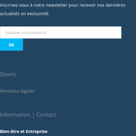
janvier 2023
Inscrivez-vous à notre newsletter pour recevoir nos dernières
décembre 2022
actualités en exclusivité.
novembre 2022
octobre 2022
septembre 2022
août 2022
juillet 2022
juin 2022
Divers
mai 2022
janvier 2022
Mentions légales
décembre 2021
novembre 2021
octobre 2021
Information | Contact
septembre 2021
Bien-être et Entreprise
juillet 2021