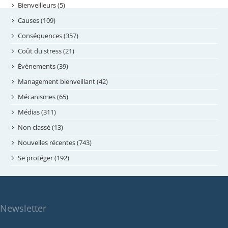
septembre 2024
Bienveilleurs (5)
août 2024
Causes (109)
juillet 2024
Conséquences (357)
juin 2024
Coût du stress (21)
mai 2024
Évènements (39)
avril 2024
Management bienveillant (42)
février 2024
Mécanismes (65)
janvier 2024
Médias (311)
novembre 2023
Non classé (13)
octobre 2023
Nouvelles récentes (743)
septembre 2023
Se protéger (192)
mai 2023
avril 2023
mars 2023
Newsletter
février 2023