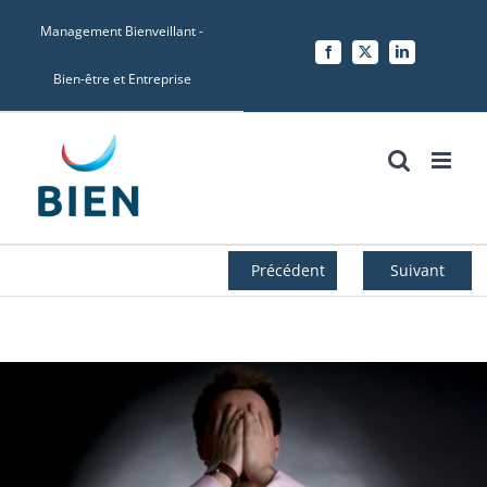
Skip
Management Bienveillant -
to
Facebook
X
LinkedIn
content
Bien-être et Entreprise
Précédent
Suivant
Voir
l'image
agrandie