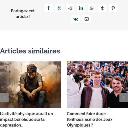
Facebook
X
Reddit
LinkedIn
WhatsApp
Tumblr
Pinterest
Partagez cet
article !
Vk
Email
Articles similaires
L’activité physique aurait un
Comment faire durer
impact bénéfique sur la
l’enthousiasme des Jeux
dépression…
Olympiques ?