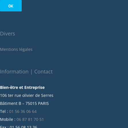
septembre 2022
août 2022
juillet 2022
juin 2022
Divers
mai 2022
janvier 2022
Mentions légales
décembre 2021
novembre 2021
octobre 2021
Information | Contact
septembre 2021
Bien-être et Entreprise
juillet 2021
106 ter rue olivier de Serres
juin 2021
Bâtiment B – 75015 PARIS
mai 2021
Tel :
01 56 36 06 64
avril 2021
Mobile :
06 87 81 70 51
mars 2021
Fax : 01 56 08 13 36