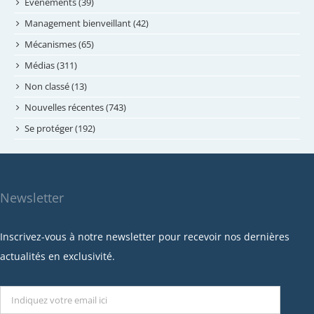
mai 2024
Évènements (39)
avril 2024
Management bienveillant (42)
février 2024
Mécanismes (65)
janvier 2024
Médias (311)
novembre 2023
Non classé (13)
octobre 2023
Nouvelles récentes (743)
septembre 2023
Se protéger (192)
mai 2023
avril 2023
mars 2023
Newsletter
février 2023
janvier 2023
Inscrivez-vous à notre newsletter pour recevoir nos dernières
décembre 2022
actualités en exclusivité.
novembre 2022
octobre 2022