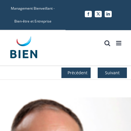
Skip
Management Bienveillant -
to
Facebook
X
LinkedIn
content
Bien-être et Entreprise
Précédent
Suivant
Voir
l'image
agrandie