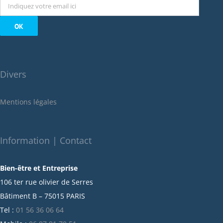
octobre 2022
septembre 2022
août 2022
juillet 2022
juin 2022
Divers
mai 2022
janvier 2022
Mentions légales
décembre 2021
novembre 2021
octobre 2021
Information | Contact
septembre 2021
Bien-être et Entreprise
juillet 2021
106 ter rue olivier de Serres
juin 2021
Bâtiment B – 75015 PARIS
mai 2021
Tel :
01 56 36 06 64
avril 2021