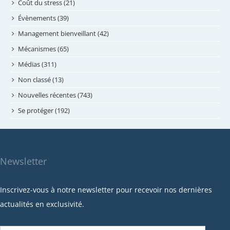
juin 2024
Coût du stress (21)
mai 2024
Évènements (39)
avril 2024
Management bienveillant (42)
février 2024
Mécanismes (65)
janvier 2024
Médias (311)
novembre 2023
Non classé (13)
octobre 2023
Nouvelles récentes (743)
septembre 2023
Se protéger (192)
mai 2023
avril 2023
mars 2023
Newsletter
février 2023
janvier 2023
Inscrivez-vous à notre newsletter pour recevoir nos dernières
décembre 2022
actualités en exclusivité.
novembre 2022