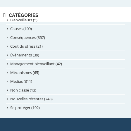
février 2025
novembre 2024
CATÉGORIES
septembre 2024
Bienveilleurs (5)
août 2024
Causes (109)
juillet 2024
Conséquences (357)
juin 2024
Coût du stress (21)
mai 2024
Évènements (39)
avril 2024
Management bienveillant (42)
février 2024
Mécanismes (65)
janvier 2024
Médias (311)
novembre 2023
Non classé (13)
octobre 2023
Nouvelles récentes (743)
septembre 2023
Se protéger (192)
mai 2023
avril 2023