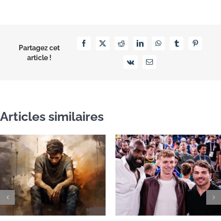
Facebook
X
Reddit
LinkedIn
WhatsApp
Tumblr
Pinterest
Partagez cet
article !
Vk
Email
Articles similaires