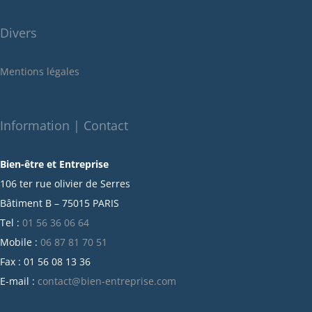
juin 2022
Divers
mai 2022
janvier 2022
Mentions légales
décembre 2021
novembre 2021
octobre 2021
Information | Contact
septembre 2021
Bien-être et Entreprise
juillet 2021
106 ter rue olivier de Serres
juin 2021
Bâtiment B – 75015 PARIS
mai 2021
Tel :
01 56 36 06 64
avril 2021
Mobile :
06 87 81 70 51
mars 2021
Fax : 01 56 08 13 36
février 2021
E-mail :
contact@bien-entreprise.com
janvier 2021
décembre 2020