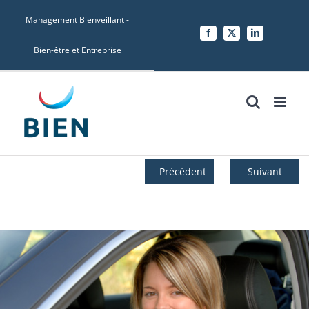
Skip
Management Bienveillant -
to
Facebook
X
LinkedIn
content
Bien-être et Entreprise
Précédent
Suivant
Voir
l'image
agrandie