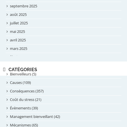
septembre 2025
août 2025
juillet 2025
mai 2025
avril 2025
mars 2025
février 2025
novembre 2024
CATÉGORIES
septembre 2024
Bienveilleurs (5)
août 2024
Causes (109)
juillet 2024
Conséquences (357)
juin 2024
Coût du stress (21)
mai 2024
Évènements (39)
avril 2024
Management bienveillant (42)
février 2024
Mécanismes (65)