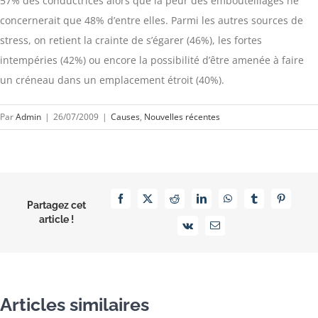
57% des conductrices alors que la peur des embouteillages ne
concernerait que 48% d’entre elles. Parmi les autres sources de
stress, on retient la crainte de s’égarer (46%), les fortes
intempéries (42%) ou encore la possibilité d’être amenée à faire
un créneau dans un emplacement étroit (40%).
Par
Admin
|
26/07/2009
|
Causes
,
Nouvelles récentes
Facebook
X
Reddit
LinkedIn
WhatsApp
Tumblr
Pinterest
Partagez cet
article !
Vk
Email
Articles similaires