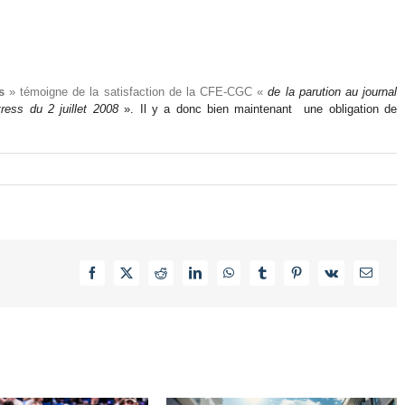
s
» témoigne de la satisfaction de la CFE-CGC «
de la parution au journal
tress du 2 juillet 2008
».
Il y a donc bien maintenant
une obligation de
Facebook
X
Reddit
LinkedIn
WhatsApp
Tumblr
Pinterest
Vk
Email