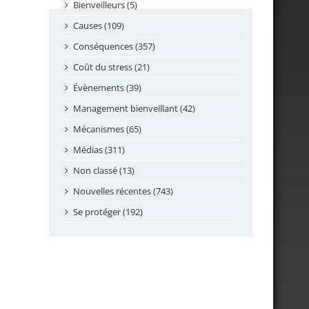
septembre 2024
Bienveilleurs (5)
août 2024
Causes (109)
juillet 2024
Conséquences (357)
juin 2024
Coût du stress (21)
mai 2024
Évènements (39)
avril 2024
Management bienveillant (42)
février 2024
Mécanismes (65)
janvier 2024
Médias (311)
novembre 2023
Non classé (13)
octobre 2023
Nouvelles récentes (743)
septembre 2023
Se protéger (192)
mai 2023
avril 2023
mars 2023
février 2023