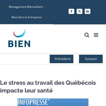
Skip
Management Bienveillant -
to
Facebook
X
LinkedIn
content
Bien-être et Entreprise
Précédent
Suivant
Le stress au travail des Québécois
impacte leur santé