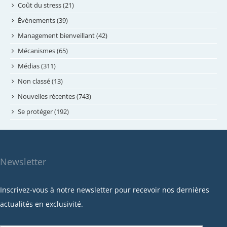
juin 2024
Coût du stress (21)
mai 2024
Évènements (39)
avril 2024
Management bienveillant (42)
février 2024
Mécanismes (65)
janvier 2024
Médias (311)
novembre 2023
Non classé (13)
octobre 2023
Nouvelles récentes (743)
septembre 2023
Se protéger (192)
mai 2023
avril 2023
mars 2023
Newsletter
février 2023
janvier 2023
Inscrivez-vous à notre newsletter pour recevoir nos dernières
décembre 2022
actualités en exclusivité.
novembre 2022