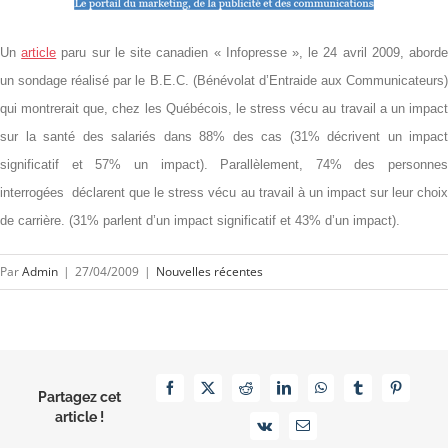
Un
article
paru sur le site canadien « Infopresse », le 24 avril 2009, abord
un sondage réalisé par le B.E.C. (Bénévolat d’Entraide aux Communicateurs)
qui montrerait que, chez les Québécois, le stress vécu au travail a un impact
sur la santé des salariés dans 88% des cas (31% décrivent un impact
significatif et 57% un impact). Parallèlement, 74% des personnes
interrogées
déclarent que le stress vécu au travail à un impact sur leur choi
de carrière. (31% parlent d’un impact significatif et 43% d’un impact).
Par
Admin
|
27/04/2009
|
Nouvelles récentes
Facebook
X
Reddit
LinkedIn
WhatsApp
Tumblr
Pinterest
Partagez cet
article !
Vk
Email