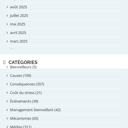
août 2025
juillet 2025
mai 2025
avril 2025
mars 2025
février 2025
novembre 2024
CATÉGORIES
septembre 2024
Bienveilleurs (5)
août 2024
Causes (109)
juillet 2024
Conséquences (357)
juin 2024
Coût du stress (21)
mai 2024
Évènements (39)
avril 2024
Management bienveillant (42)
février 2024
Mécanismes (65)
janvier 2024
Médias (311)