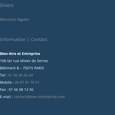
Divers
mai 2022
janvier 2022
Mentions légales
décembre 2021
novembre 2021
octobre 2021
Information | Contact
septembre 2021
Bien-être et Entreprise
juillet 2021
106 ter rue olivier de Serres
juin 2021
Bâtiment B – 75015 PARIS
mai 2021
Tel :
01 56 36 06 64
avril 2021
Mobile :
06 87 81 70 51
mars 2021
Fax : 01 56 08 13 36
février 2021
E-mail :
contact@bien-entreprise.com
janvier 2021
décembre 2020