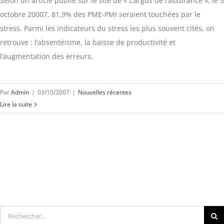
Selon un article publié sur le site de « L’argus de l’assurance », le 3
octobre 20007, 81,9% des PME-PMI seraient touchées par le
stress. Parmi les indicateurs du stress les plus souvent cités, on
retrouve : l’absentéisme, la baisse de productivité et
l’augmentation des erreurs.
Par
Admin
|
03/10/2007
|
Nouvelles récentes
Lire la suite
Rechercher