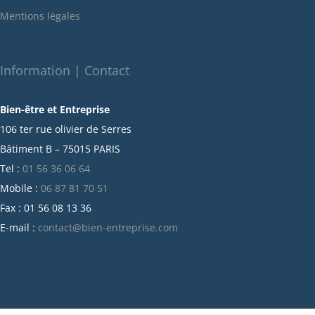
janvier 2022
Mentions légales
décembre 2021
novembre 2021
octobre 2021
Information | Contact
septembre 2021
Bien-être et Entreprise
juillet 2021
106 ter rue olivier de Serres
juin 2021
Bâtiment B – 75015 PARIS
mai 2021
Tel :
01 56 36 06 64
avril 2021
Mobile :
06 87 81 70 51
mars 2021
Fax : 01 56 08 13 36
février 2021
E-mail :
contact@bien-entreprise.com
janvier 2021
décembre 2020
novembre 2020
octobre 2020