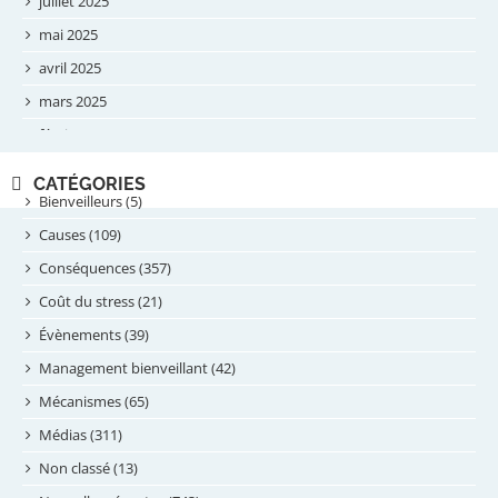
juillet 2025
mai 2025
avril 2025
mars 2025
février 2025
novembre 2024
CATÉGORIES
septembre 2024
Bienveilleurs (5)
août 2024
Causes (109)
juillet 2024
Conséquences (357)
juin 2024
Coût du stress (21)
mai 2024
Évènements (39)
avril 2024
Management bienveillant (42)
février 2024
Mécanismes (65)
janvier 2024
Médias (311)
novembre 2023
Non classé (13)