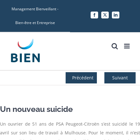
Skip
Management Bienveillant -
to
Facebook
X
LinkedIn
content
Bien-être et Entreprise
Précédent
Suivant
Un nouveau suicide
Un ouvrier de 51 ans de PSA Peugeot-Citroën s’est suicidé le 19
avril sur son lieu de travail à Mulhouse. Pour le moment, il n’est